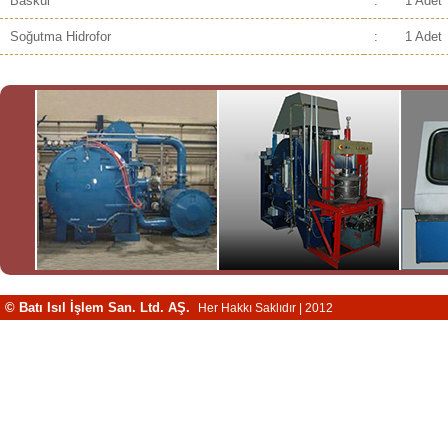
Baskül
:
1 Adet
Soğutma Hidrofor
:
1 Adet
© Batı Isıl İşlem San. Ltd. AŞ.
Her Hakkı Saklıdır | 2012