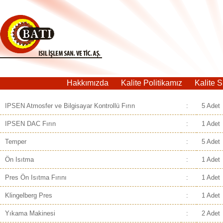
Hakkımızda
Kalite Politikamız
Kalite 
IPSEN Atmosfer ve Bilgisayar Kontrollü Fırın
:
5 Adet
IPSEN DAC Fırın
:
1 Adet
Temper
:
5 Adet
Ön Isıtma
:
1 Adet
Pres Ön Isıtma Fırını
:
1 Adet
Klingelberg Pres
:
1 Adet
Yıkama Makinesi
:
2 Adet